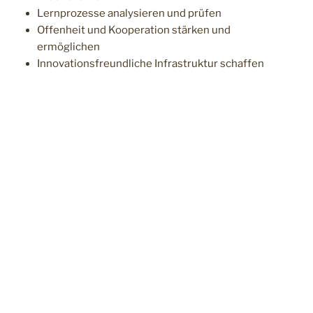
Lernprozesse analysieren und prüfen
Offenheit und Kooperation stärken und
ermöglichen
Innovationsfreundliche Infrastruktur schaffen
Ebenso wird Digitalisierung im
Fakultätsentwicklungsplan der Fakultät für
Angewandte Sozialwissenschaften thematisiert.
Weiter ist zu erwarten, dass ein Konzept zur
Umgestaltung des Curriculums im Bachelor-
Studiengang „Kindheitspädagogik und
Familienbildung“ hin zu Digitalisierung als
Querschnittsthema und als Lehr-Lernstrategie
kurzfristig auf den Master-Studiengang „Pädagogik
und Management in der Sozialen Arbeit“ und
mittelfristig auf alle Studiengänge an der Fakultät
übertragen werden kann.