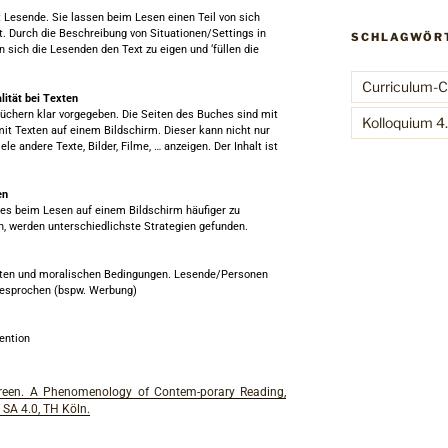
t Lesende. Sie lassen beim Lesen einen Teil von sich
. Durch die Beschreibung von Situationen/Settings in
SCHLAGWÖR
n sich die Lesenden den Text zu eigen und ‘füllen die
Curriculum-
lität bei Texten
Büchern klar vorgegeben. Die Seiten des Buches sind mit
Kolloquium 4
mit Texten auf einem Bildschirm. Dieser kann nicht nur
le andere Texte, Bilder, Filme, … anzeigen. Der Inhalt ist
en
es beim Lesen auf einem Bildschirm häufiger zu
, werden unterschiedlichste Strategien gefunden.
iften und moralischen Bedingungen. Lesende/Personen
esprochen (bspw. Werbung)
tention
creen. A Phenomenology of Contem-porary Reading,
 SA 4.0, TH Köln.