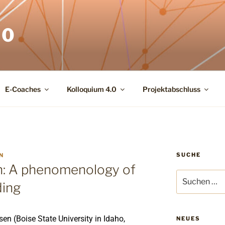
.0
E-Coaches
Kolloquium 4.0
Projektabschluss
SUCHE
N
n: A phenomenology of
ding
sen (Boise State University in Idaho,
NEUES