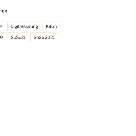
TER
C4
Digitalisierung
KiFab
.0
SoSe21
SoSe 2021