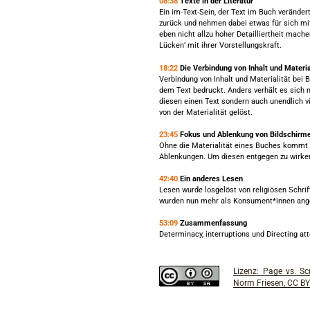
08:38
Texte in der Literatur
Ein im-Text-Sein, der Text im Buch veränder
zurück und nehmen dabei etwas für sich mit
eben nicht allzu hoher Detailliertheit mache
Lücken’ mit ihrer Vorstellungskraft.
18:22
Die Verbindung von Inhalt und Materia
Verbindung von Inhalt und Materialität bei 
dem Text bedruckt. Anders verhält es sich 
diesen einen Text sondern auch unendlich vie
von der Materialität gelöst.
23:45
Fokus und Ablenkung von Bildschirm
Ohne die Materialität eines Buches kommt 
Ablenkungen. Um diesen entgegen zu wirken
42:40
Ein anderes Lesen
Lesen wurde losgelöst von religiösen Schr
wurden nun mehr als Konsument*innen ang
53:09
Zusammenfassung
Determinacy, interruptions und Directing at
Lizenz: Page vs. S
Norm Friesen, CC BY