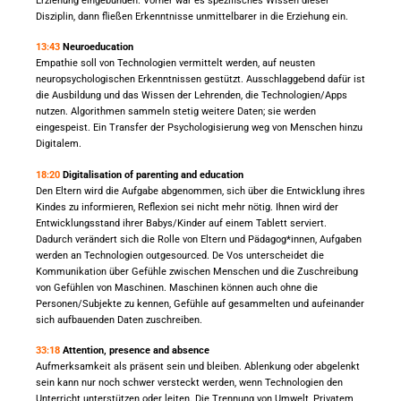
Erziehung eingebunden. Vorher war es spezifisches Wissen dieser
Disziplin, dann fließen Erkenntnisse unmittelbarer in die Erziehung ein.
13:43
Neuroeducation
Empathie soll von Technologien vermittelt werden, auf neusten
neuropsychologischen Erkenntnissen gestützt. Ausschlaggebend dafür ist
die Ausbildung und das Wissen der Lehrenden, die Technologien/Apps
nutzen. Algorithmen sammeln stetig weitere Daten; sie werden
eingespeist. Ein Transfer der Psychologisierung weg von Menschen hinzu
Digitalem.
18:20
Digitalisation of parenting and education
Den Eltern wird die Aufgabe abgenommen, sich über die Entwicklung ihres
Kindes zu informieren, Reflexion sei nicht mehr nötig. Ihnen wird der
Entwicklungsstand ihrer Babys/Kinder auf einem Tablett serviert.
Dadurch verändert sich die Rolle von Eltern und Pädagog*innen, Aufgaben
werden an Technologien outgesourced. De Vos unterscheidet die
Kommunikation über Gefühle zwischen Menschen und die Zuschreibung
von Gefühlen von Maschinen. Maschinen können auch ohne die
Personen/Subjekte zu kennen, Gefühle auf gesammelten und aufeinander
sich aufbauenden Daten zuschreiben.
33:18
Attention, presence and absence
Aufmerksamkeit als präsent sein und bleiben. Ablenkung oder abgelenkt
sein kann nur noch schwer versteckt werden, wenn Technologien den
Unterricht unterstützen oder leiten. Die Trennung von Umwelt, Privatem