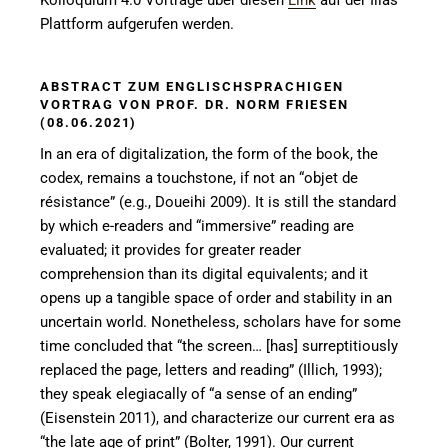
Kolloquium 4.0 Vorträge über diesen
Link
auf der Ilias
Plattform aufgerufen werden.
ABSTRACT ZUM ENGLISCHSPRACHIGEN
VORTRAG VON PROF. DR. NORM FRIESEN
(08.06.2021)
In an era of digitalization, the form of the book, the
codex, remains a touchstone, if not an “objet de
résistance” (e.g., Doueihi 2009). It is still the standard
by which e-readers and “immersive” reading are
evaluated; it provides for greater reader
comprehension than its digital equivalents; and it
opens up a tangible space of order and stability in an
uncertain world. Nonetheless, scholars have for some
time concluded that “the screen… [has] surreptitiously
replaced the page, letters and reading” (Illich, 1993);
they speak elegiacally of “a sense of an ending”
(Eisenstein 2011), and characterize our current era as
“the late age of print” (Bolter, 1991). Our current