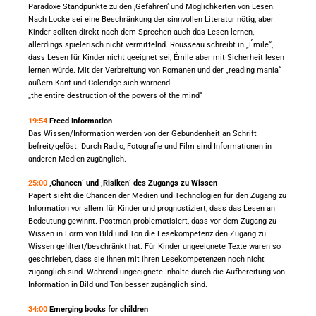
Paradoxe Standpunkte zu den ‚Gefahren‘ und Möglichkeiten von Lesen.
Nach Locke sei eine Beschränkung der sinnvollen Literatur nötig, aber
Kinder sollten direkt nach dem Sprechen auch das Lesen lernen,
allerdings spielerisch nicht vermittelnd. Rousseau schreibt in „Émile“,
dass Lesen für Kinder nicht geeignet sei, Émile aber mit Sicherheit lesen
lernen würde. Mit der Verbreitung von Romanen und der „reading mania“
äußern Kant und Coleridge sich warnend.
„the entire destruction of the powers of the mind“
19:54
Freed Information
Das Wissen/Information werden von der Gebundenheit an Schrift
befreit/gelöst. Durch Radio, Fotografie und Film sind Informationen in
anderen Medien zugänglich.
25:00
‚Chancen‘ und ‚Risiken‘ des Zugangs zu Wissen
Papert sieht die Chancen der Medien und Technologien für den Zugang zu
Information vor allem für Kinder und prognostiziert, dass das Lesen an
Bedeutung gewinnt. Postman problematisiert, dass vor dem Zugang zu
Wissen in Form von Bild und Ton die Lesekompetenz den Zugang zu
Wissen gefiltert/beschränkt hat. Für Kinder ungeeignete Texte waren so
geschrieben, dass sie ihnen mit ihren Lesekompetenzen noch nicht
zugänglich sind. Während ungeeignete Inhalte durch die Aufbereitung von
Information in Bild und Ton besser zugänglich sind.
34:00
Emerging books for children