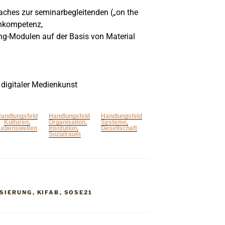
aches zur seminarbegleitenden („on the
enkompetenz,
ng-Modulen auf der Basis von Material
 digitaler Medienkunst
andlungsfeld
Handlungsfeld
Handlungsfeld
Kulturen,
Organisation,
Systeme,
Lebenswelten
Institution,
Gesellschaft
Sozialraum
ISIERUNG
,
KIFAB
,
SOSE21