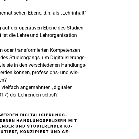
thematischen Ebene, d.h. als „Lehrinhalt“
ng auf der operativen Ebene des Studien-
t ist die Lehre und Lehrorganisation
ten oder transformierten Kompetenzen
 des Studiengangs, um Digitalisierungs-
ie sie in den verschiedenen Handlungs-
rden können, professions- und wis-
en?
 vielfach angemahnten „digitalen
17) der Lehrenden selbst?
WERDEN DIGITALISIERUNGS-
EDENEN HANDLUNGSFELDERN MIT
ENDER UND STUDIERENDER KO-
UTIERT, KONZIPIERT UND GE-