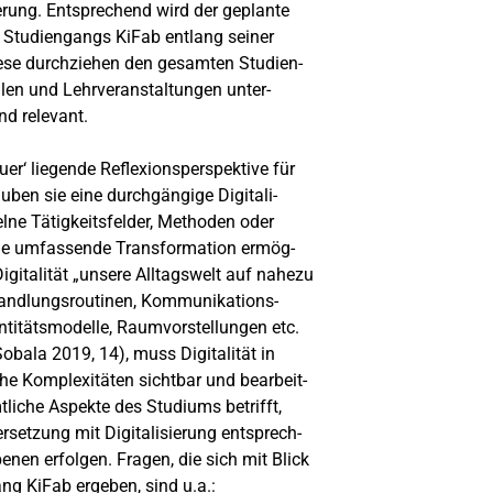
ierung. Entsprechend wird der geplante
s Studiengangs KiFab entlang seiner
iese durchziehen den gesamten Studien-
ulen und Lehrveranstaltungen unter-
nd relevant.
uer‘ liegende Reflexionsperspektive für
uben sie eine durchgängige Digitali-
zelne Tätigkeitsfelder, Methoden oder
ine umfassende Transformation ermög-
igitalität „unsere Alltagswelt auf nahezu
Handlungsroutinen, Kommunikations-
ntitätsmodelle, Raumvorstellungen etc.
obala 2019, 14), muss Digitalität in
he Komplexitäten sichtbar und bearbeit-
mtliche Aspekte des Studiums betrifft,
rsetzung mit Digitalisierung entsprech-
nen erfolgen. Fragen, die sich mit Blick
ng KiFab ergeben, sind u.a.: