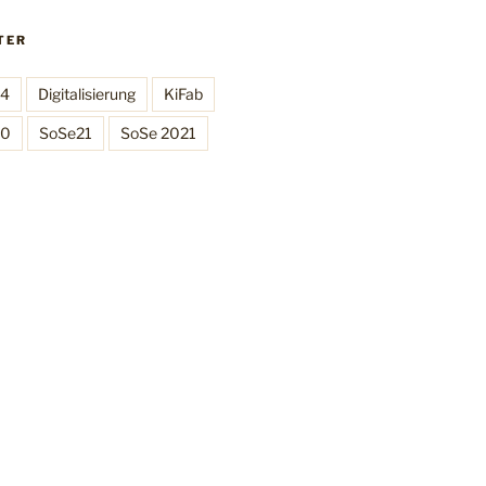
TER
C4
Digitalisierung
KiFab
.0
SoSe21
SoSe 2021