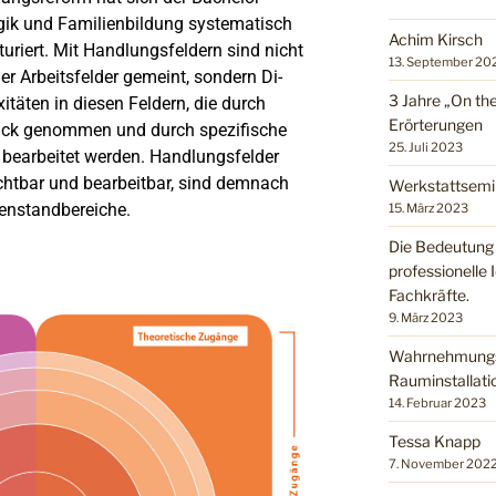
ik und Familienbildung systematisch
Achim Kirsch
uriert. Mit Handlungsfeldern sind nicht
13. September 20
der Arbeitsfelder gemeint, sondern Di-
3 Jahre „On the
täten in diesen Feldern, die durch
Erörterungen
lick genommen und durch spezifische
25. Juli 2023
bearbeitet werden. Handlungsfelder
chtbar und bearbeitbar, sind demnach
Werkstattsemi
enstandbereiche.
15. März 2023
Die Bedeutung d
professionelle I
Fachkräfte.
9. März 2023
Wahrnehmungsa
Rauminstallatio
14. Februar 2023
Tessa Knapp
7. November 202