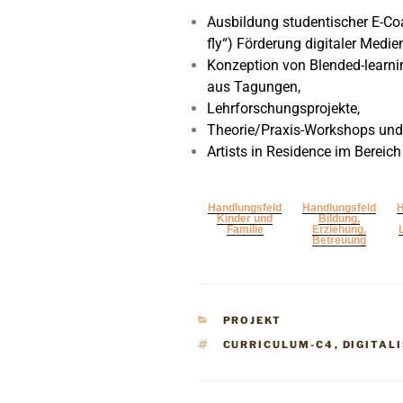
Ausbildung studentischer E-Co
fly“) Förderung digitaler Medi
Konzeption von Blended-learni
aus Tagungen,
Lehrforschungsprojekte,
Theorie/Praxis-Workshops und
Artists in Residence im Bereich
Handlungsfeld
Handlungsfeld
H
Kinder und
Bildung,
Familie
Erziehung,
Betreuung
PROJEKT
CURRICULUM-C4
,
DIGITAL