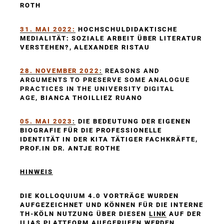
ROTH
31. MAI 2022:
HOCHSCHULDIDAKTISCHE
MEDIALITÄT: SOZIALE ARBEIT ÜBER LITERATUR
VERSTEHEN?, ALEXANDER RISTAU
28. NOVEMBER 2022
:
REASONS AND
ARGUMENTS TO PRESERVE SOME ANALOGUE
PRACTICES IN THE UNIVERSITY DIGITAL
AGE,
BIANCA THOILLIEZ RUANO
05. MAI 2023
:
DIE BEDEUTUNG DER EIGENEN
BIOGRAFIE FÜR DIE PROFESSIONELLE
IDENTITÄT IN DER KITA TÄTIGER FACHKRÄFTE,
PROF.IN DR. ANTJE ROTHE
HINWEIS
DIE KOLLOQUIUM 4.0 VORTRÄGE WURDEN
AUFGEZEICHNET UND KÖNNEN FÜR DIE INTERNE
TH-KÖLN NUTZUNG ÜBER DIESEN
LINK
AUF DER
ILIAS PLATTFORM AUFGERUFEN WERDEN.