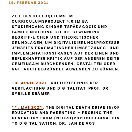
19. FEBRUAR 2021
ZIEL DES KOLLOQUIUMS IM
CURRICULUMSPROJEKT 4.0 IM BA
STUDIENGANG KINDHEITSPÄDAGOGIK UND
FAMILIENBILDUNG IST DIE GEWINNUNG
BEGRIFF-LICHER UND THEORETISCHER
GRUNDLAGEN, UM DIGITALISIERUNGSPROZESSE
JENSEITS PRAGMATISCHER UMSETZUNGS- UND
IMPLEMENTATIONSFRAGEN AUF DER EINEN UND
REFLEXHAFTER KRITIK AUF DER ANDEREN SEITE
GEMEINSAM DURCHDENKEN, GESTALTEN ODER
GGF. AUCH BEGRÜNDET ABWENDEN ZU KÖNNEN.
13. APRIL 2021
:
KULTURTECHNIK DER
VERFLACHUNG UND DIGITALITÄT, PROF. DR.
SYBILLE KRÄMER
11. MAI 2021
:
THE DIGITAL DEATH DRIVE IN/OF
EDUCATION AND PARENTING – PROBING THE
GENEALOGY FROM (NEURO)PSYCHOLOGISATION
TO DIGITALISATION, DR. JAN DE VOS